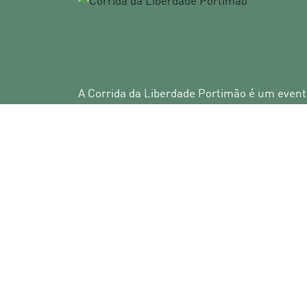
A Corrida da Liberdade Portimão é um even
Municipal de Portimão e realizou-se a 25 de 
Um evento que englobou a Corrida de 10 Km
Corrida das Crianças, com partida e chegada
Portimão.
©
HMS Sports Consulting
2026 Direitos Reser