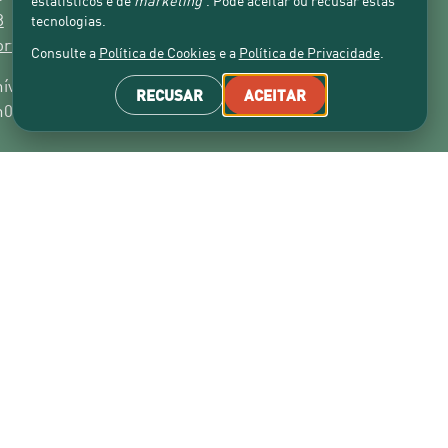
8
rts.pt
veis de 2ª a 6ª feira, das 9h00 às 13h00 e
h00.
ipal, nº63, Bairro da Mina, 2785-163 São
na
: 508 383 528
bre Cookies
Gerir Cookies
Eliminar Cookies