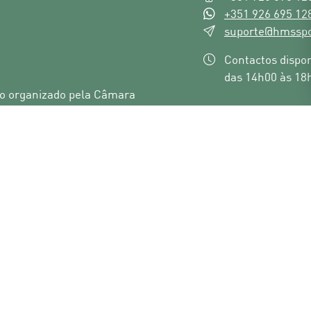
+351 926 695 12
suporte@hmsspo
Contactos disponí
das 14h00 às 18
to organizado pela Câmara
abril de 2026.
Morada: R. Princ
, a Caminhada de 5 Km e a
Domingos de Ra
 na Zona Ribeirinha de
HMS Sports - NIF
vados
Legislação & Jurisdição
Política de Privacidade
Política so