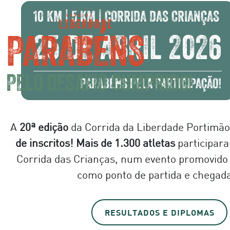
Anterior
10 KM | 5 KM | CORRIDA DAS CRIANÇAS
PARABÉNS
25 DE ABRIL 2026
PELO DESAFIO CUMPRIDO!
PARABÉNS PELA PARTICIPAÇÃO!
A
20ª edição
da Corrida da Liberdade Portimão 
de inscritos!
Mais de 1.300
atletas
participar
Corrida das Crianças, num evento promovido
como ponto de partida e chegada
RESULTADOS E DIPLOMAS